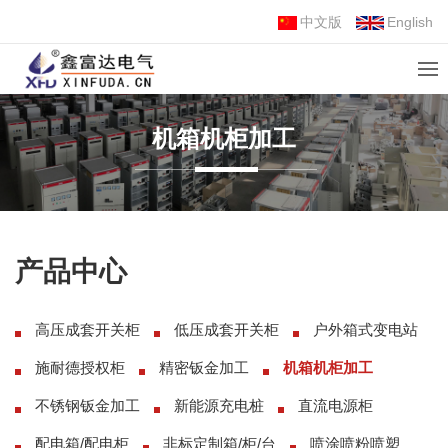
中文版
English
机箱机柜加工
产品中心
高压成套开关柜
低压成套开关柜
户外箱式变电站
施耐德授权柜
精密钣金加工
机箱机柜加工
不锈钢钣金加工
新能源充电桩
直流电源柜
配电箱/配电柜
非标定制箱/柜/台
喷涂喷粉喷塑