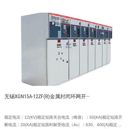
无锡XGN15A-12ZF(R)金属封闭环网开···
额定电压：12(KV)额定短路关合电流（峰值）：50(KA)额定短路开
断电流：20(KA)额定短路时耐受电流（4s）：630、400(A)额定热