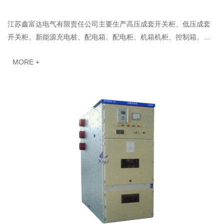
江苏鑫富达电气有限责任公司主要生产高压成套开关柜、低压成套
开关柜、新能源充电桩、配电箱、配电柜、机箱机柜、控制箱、照
明箱、箱式变电站等设备，是集研制、开发、生产···
MORE +