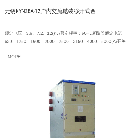
无锡KYN28A-12户内交流铠装移开式金···
额定电压：3.6、7.2、12(Kv)额定频率：50Hz断路器额定电流：
630、1250、1600、2000、2500、3150、4000、5000(A)开关柜
额定电流：630、1250、1600、2000、2500、3150、4000、···
MORE +