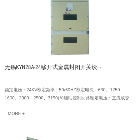
无锡KYN28A-24移开式金属封闭开关设···
额定电压：24KV额定频率：50/60HZ额定电流：630、1250、
1600、2000、2500、3150(A)辅助控制回路额定电压：直流或交流
110／220（V）保护等级：1P4X（短路器室门打开或隔室间···
MORE +