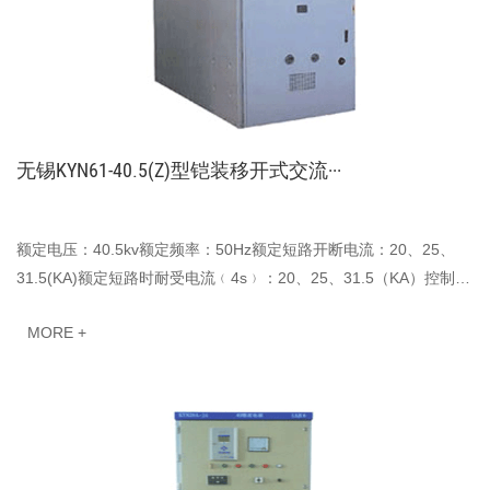
无锡KYN61-40.5(Z)型铠装移开式交流···
额定电压：40.5kv额定频率：50Hz额定短路开断电流：20、25、
31.5(KA)额定短路时耐受电流﹙4s﹚：20、25、31.5（KA）控制回
路额定电压：DC：110 220 AC:110 220V防护等级：I···
MORE +