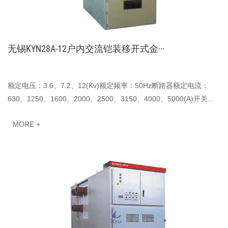
无锡KYN28A-12户内交流铠装移开式金···
额定电压：3.6、7.2、12(Kv)额定频率：50Hz断路器额定电流：
630、1250、1600、2000、2500、3150、4000、5000(A)开关柜
额定电流：630、1250、1600、2000、2500、3150、4000、···
MORE +