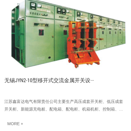
无锡JYN2-10型移开式交流金属开关设···
江苏鑫富达电气有限责任公司主要生产高压成套开关柜、低压成套
开关柜、新能源充电桩、配电箱、配电柜、机箱机柜、控制箱、照
明箱、箱式变电站等设备，是集研制、开发、生产···
MORE +