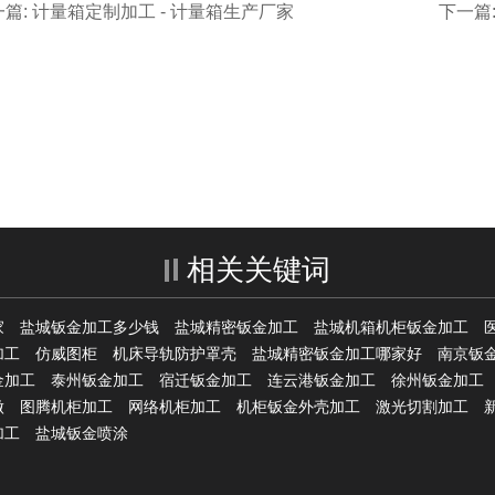
篇: 计量箱定制加工 - 计量箱生产厂家
下一篇
相关关键词
家
盐城钣金加工多少钱
盐城精密钣金加工
盐城机箱机柜钣金加工
加工
仿威图柜
机床导轨防护罩壳
盐城精密钣金加工哪家好
南京钣
金加工
泰州钣金加工
宿迁钣金加工
连云港钣金加工
徐州钣金加工
做
图腾机柜加工
网络机柜加工
机柜钣金外壳加工
激光切割加工
加工
盐城钣金喷涂