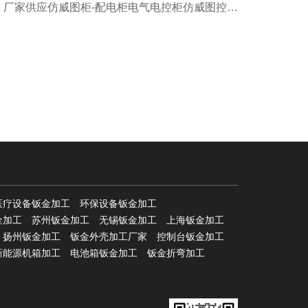
: 厂家供应仿威图柜-配电柜电气电控柜仿威图控制
柜外壳
医疗设备钣金加工
环保设备钣金加工
金加工
苏州钣金加工
无锡钣金加工
上海钣金加工
扬州钣金加工
钣金外壳加工厂家
控制台钣金加工
新能源机箱加工
电池箱钣金加工
钣金折弯加工