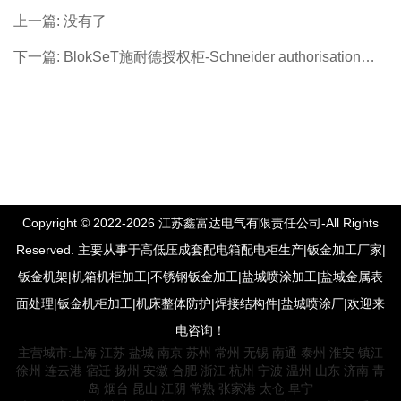
上一篇: 没有了
下一篇: BlokSeT施耐德授权柜-Schneider authorisation
cabinets
Copyright © 2022-2026 江苏鑫富达电气有限责任公司-All Rights
Reserved. 主要从事于高低压成套配电箱配电柜生产|钣金加工厂家|
钣金机架|机箱机柜加工|不锈钢钣金加工|盐城喷涂加工|盐城金属表
面处理|钣金机柜加工|机床整体防护|焊接结构件|盐城喷涂厂|欢迎来
电咨询！
主营城市:
上海
江苏
盐城
南京
苏州
常州
无锡
南通
泰州
淮安
镇江
徐州
连云港
宿迁
扬州
安徽
合肥
浙江
杭州
宁波
温州
山东
济南
青
岛
烟台
昆山
江阴
常熟
张家港
太仓
阜宁