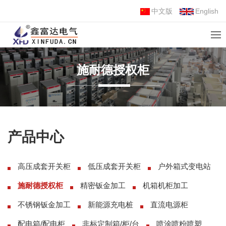
中文版
English
施耐德授权柜
产品中心
高压成套开关柜
低压成套开关柜
户外箱式变电站
施耐德授权柜
精密钣金加工
机箱机柜加工
不锈钢钣金加工
新能源充电桩
直流电源柜
配电箱/配电柜
非标定制箱/柜/台
喷涂喷粉喷塑