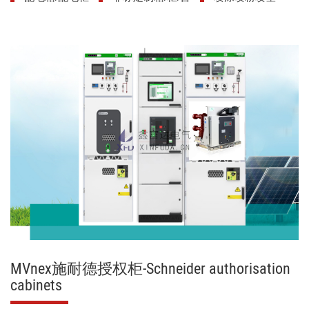
MVnex施耐德授权柜-Schneider authorisation
cabinets