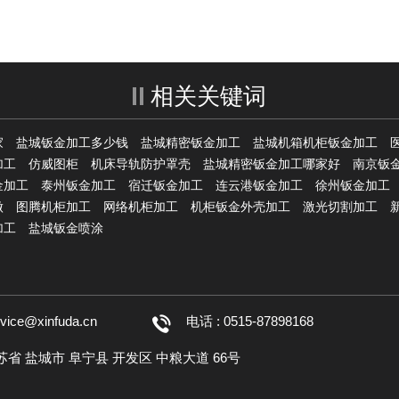
相关关键词
家
盐城钣金加工多少钱
盐城精密钣金加工
盐城机箱机柜钣金加工
加工
仿威图柜
机床导轨防护罩壳
盐城精密钣金加工哪家好
南京钣
金加工
泰州钣金加工
宿迁钣金加工
连云港钣金加工
徐州钣金加工
做
图腾机柜加工
网络机柜加工
机柜钣金外壳加工
激光切割加工
加工
盐城钣金喷涂
rvice@xinfuda.cn
电话 : 0515-87898168
江苏省 盐城市 阜宁县 开发区 中粮大道 66号