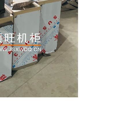
锈
钢
机
箱
外
壳
折
弯
焊
接