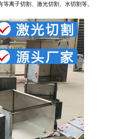
一
一
有等离子切割、激光切割、水切割等。
篇:
篇:
扬
没
州
有
不
了
锈
钢
加
工-
精
密
钣
金
件
不