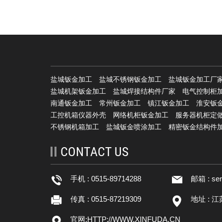
盐城钣金加工
盐城不锈钢钣金加工
盐城钣金加工厂
盐城机架钣金加工
盐城焊接结构件厂家
电气控制柜
南通钣金加工
常州钣金加工
镇江钣金加工
淮安钣
工控机箱仪器外壳
网络机柜钣金加工
服务器机柜定
不锈钢机箱加工
盐城钣金喷涂加工
精密钣金结构件
CONTACT US
手机 : 0515-89714288
邮箱 :
se
传真 : 0515-87219309
地址 : 
官网:
HTTP://WWW.XINFUDA.CN