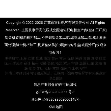
Copyright © 2022-2026 江苏鑫富达电气有限责任公司-All Rights
Reserved. 主要从事于高低压成套配电箱配电柜生产|钣金加工厂家|
钣金机架|机箱机柜加工|不锈钢钣金加工|盐城喷涂加工|盐城金属表
面处理|钣金机柜加工|机床整体防护|焊接结构件|盐城喷涂厂|欢迎来
电咨询！
主营城市:
上海
江苏
盐城
南京
苏州
常州
无锡
南通
泰州
淮安
镇江
徐州
连云港
宿迁
扬州
安徽
合肥
浙江
杭州
宁波
温州
山东
济南
青
岛
烟台
昆山
江阴
常熟
张家港
太仓
阜宁
声明：本站部分内容图片来源于互联网，如有侵权尽早时间联系管
理员删除
信息产业部备案/许可证编号:
苏ICP备2022022090号-1
苏公网安备32092302000145号
XML地图