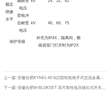
频耐受
kV
24、32、42
额定
电压
绝缘
雷电冲
水平
击耐受
kV
40、60、75
电压
外壳为IP4X，隔离间，断
保护等级
路器室门打开时为IP2X
上一篇: 安徽合肥KYN61-40.5(Z)型铠装移开式交流金属封
闭开关设备 - 安徽合肥高压成套系列【价格 厂家 公司】- 安
下一篇: 安徽合肥W-BLOKSET 高可靠性低压抽出式开关设
徽合肥专业生产制造商！
备柜体(改进型) - 安徽合肥低压成套系列【价格 厂家 公
司】- 安徽合肥专业生产制造商！