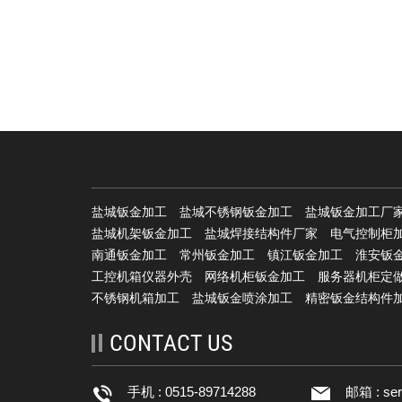
商
盐城钣金加工
盐城不锈钢钣金加工
盐城钣金加工厂
盐城机架钣金加工
盐城焊接结构件厂家
电气控制柜
南通钣金加工
常州钣金加工
镇江钣金加工
淮安钣
工控机箱仪器外壳
网络机柜钣金加工
服务器机柜定
不锈钢机箱加工
盐城钣金喷涂加工
精密钣金结构件
CONTACT US
手机 : 0515-89714288
邮箱 :
se