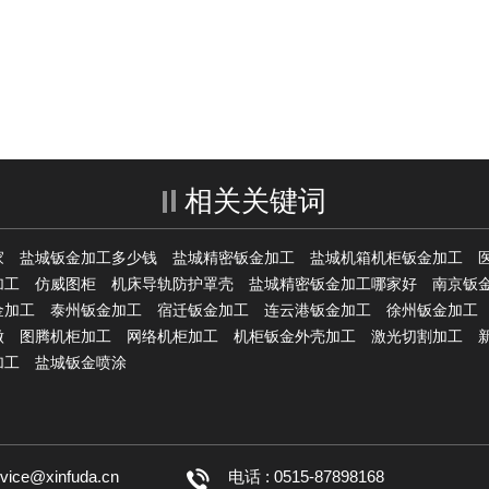
！
相关关键词
家
盐城钣金加工多少钱
盐城精密钣金加工
盐城机箱机柜钣金加工
加工
仿威图柜
机床导轨防护罩壳
盐城精密钣金加工哪家好
南京钣
金加工
泰州钣金加工
宿迁钣金加工
连云港钣金加工
徐州钣金加工
做
图腾机柜加工
网络机柜加工
机柜钣金外壳加工
激光切割加工
加工
盐城钣金喷涂
rvice@xinfuda.cn
电话 : 0515-87898168