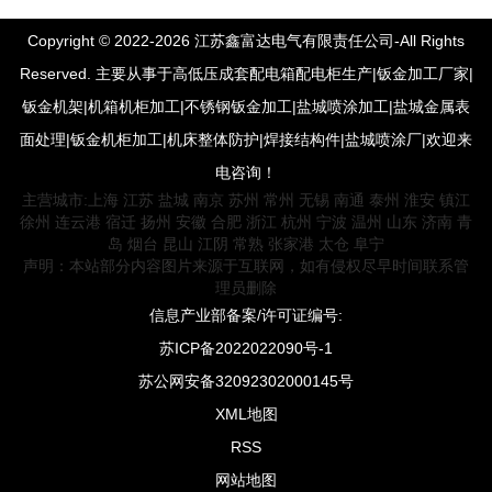
Copyright © 2022-2026 江苏鑫富达电气有限责任公司-All Rights
Reserved. 主要从事于高低压成套配电箱配电柜生产|钣金加工厂家|
钣金机架|机箱机柜加工|不锈钢钣金加工|盐城喷涂加工|盐城金属表
面处理|钣金机柜加工|机床整体防护|焊接结构件|盐城喷涂厂|欢迎来
电咨询！
主营城市:
上海
江苏
盐城
南京
苏州
常州
无锡
南通
泰州
淮安
镇江
徐州
连云港
宿迁
扬州
安徽
合肥
浙江
杭州
宁波
温州
山东
济南
青
岛
烟台
昆山
江阴
常熟
张家港
太仓
阜宁
声明：本站部分内容图片来源于互联网，如有侵权尽早时间联系管
理员删除
信息产业部备案/许可证编号:
苏ICP备2022022090号-1
苏公网安备32092302000145号
XML地图
RSS
网站地图