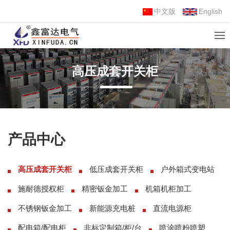
中文版
English
高压成套开关柜
产品中心
高压成套开关柜
低压成套开关柜
户外箱式变电站
施耐德授权柜
精密钣金加工
机箱机柜加工
不锈钢钣金加工
新能源充电桩
直流电源柜
配电箱/配电柜
非标定制箱/柜/台
喷涂喷粉喷塑