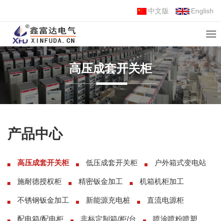
中文版
English
高压成套开关柜
产品中心
高压成套开关柜
低压成套开关柜
户外箱式变电站
施耐德授权柜
精密钣金加工
机箱机柜加工
不锈钢钣金加工
新能源充电桩
直流电源柜
配电箱/配电柜
非标定制箱/柜/台
喷涂喷粉喷塑