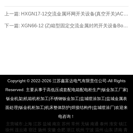
上一篇: HXGN17-12交流金属环网开关设备(真空开关)AC
metal ring switchgear (vacuum switches)
下一篇: XGN66-12 (Z)箱型固定交流金属封闭开关设备Box-
type fixed AC metal-enclosed switchgear
Copyright © 2022-2026 江苏鑫富达电气有限责任公司-All Rights
Reserved. 主要从事于高低压成套配电箱配电柜生产|钣金加工厂家|
钣金机架|机箱机柜加工|不锈钢钣金加工|盐城喷涂加工|盐城金属表
面处理|钣金机柜加工|机床整体防护|焊接结构件|盐城喷涂厂|欢迎来
电咨询！
主营城市:
上海
江苏
盐城
南京
苏州
常州
无锡
南通
泰州
淮安
镇江
徐州
连云港
宿迁
扬州
安徽
合肥
浙江
杭州
宁波
温州
山东
济南
青