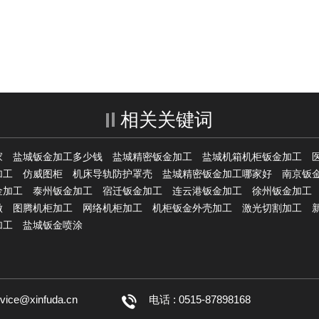
相关关键词
家
盐城钣金加工多少钱
盐城精密钣金加工
盐城机箱机柜钣金加工
加工
仿威图柜
机床导轨防护罩壳
盐城精密钣金加工哪家好
南京钣
金加工
泰州钣金加工
宿迁钣金加工
连云港钣金加工
徐州钣金加工
做
图腾机柜加工
网络机柜加工
机柜钣金外壳加工
激光切割加工
加工
盐城钣金喷涂
rvice@xinfuda.cn
电话 : 0515-87898168