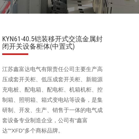
KYN61-40.5铠装移开式交流金属封
闭开关设备柜体(中置式)
江苏鑫富达电气有限责任公司
主要生产
高
压成套开关柜
、
低压成套开关柜
、
新能源
充电桩
、
配电箱
、
配电柜
、
机箱机柜
、
控
制箱、照明箱
、
箱式变电站
等设备，是集
研制、开发、生产、销售于一体的电气成
套设备专业制造企业
，公司有“
鑫富
达
”
“XFD”
多个商标品牌
。