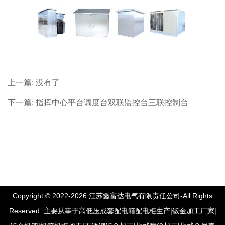
上一篇: 没有了
下一篇: 指挥中心平台调度台双联监控台三联控制台
Copyright © 2022-2026 江苏鑫富达电气有限责任公司-All Rights
Reserved. 主要从事于高低压成套配电箱配电柜生产|钣金加工厂家|