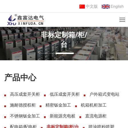
中文版
English
非标定制箱/柜/
台
产品中心
高压成套开关柜
低压成套开关柜
户外箱式变电站
施耐德授权柜
精密钣金加工
机箱机柜加工
不锈钢钣金加工
新能源充电桩
直流电源柜
配电箱/配电柜
非标定制箱/柜/台
喷涂喷粉喷塑