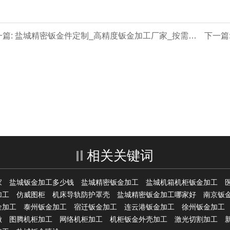
一篇: 盐城精密钣金件定制_高精度钣金加工厂家_按需打
下一篇
批量生产_盐城厂家直销
相关关键词
家
盐城钣金加工多少钱
盐城精密钣金加工
盐城机箱机柜钣金加工
加工
仿威图柜
机床导轨防护罩壳
盐城精密钣金加工哪家好
南京钣
金加工
泰州钣金加工
宿迁钣金加工
连云港钣金加工
徐州钣金加工
做
图腾机柜加工
网络机柜加工
机柜钣金外壳加工
激光切割加工