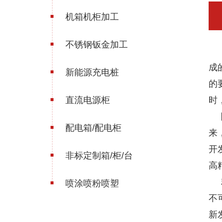
机箱机柜加工
不锈钢钣金加工
精
成
新能源充电桩
的
直流电源柜
时
随
配电箱/配电柜
来
开
非标定制箱/柜/台
高
精
喷涂喷粉喷塑
不
新