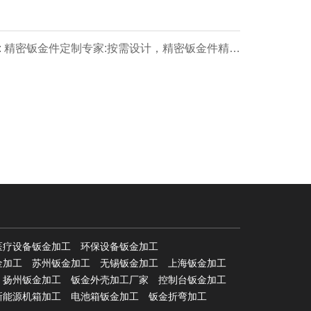
: 精密钣金件定制专家:按需设计，精密钣金件精准
匹配设备尺寸，实现无缝安装对接!
医疗设备钣金加工
环保设备钣金加工
金加工
苏州钣金加工
无锡钣金加工
上海钣金加工
扬州钣金加工
钣金外壳加工厂家
控制台钣金加工
新能源机箱加工
电池箱钣金加工
钣金折弯加工