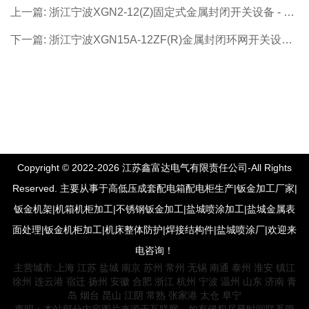
上一篇: 浙江宁波XGN2-12(Z)固定式金属封闭开关设备 - 浙
江宁波高压成套系列【价格 厂家 公司】- 浙江宁波专业生产
下一篇: 浙江宁波XGN15A-12ZF(R)金属封闭环网开关设备 -
制造商！
浙江宁波高压成套系列【价格 厂家 公司】- 浙江宁波专业生
产制造商！
Copyright © 2022-2026 江苏鑫富达电气有限责任公司-All Rights
Reserved. 主要从事于高低压成套配电箱配电柜生产|钣金加工厂家|
钣金机架|机箱机柜加工|不锈钢钣金加工|盐城喷涂加工|盐城金属表
面处理|钣金机柜加工|机床整体防护|焊接结构件|盐城喷涂厂|欢迎来
电咨询！
主营城市:
上海
江苏
盐城
南京
苏州
常州
无锡
南通
泰州
淮安
镇江
徐州
连云港
宿迁
扬州
安徽
合肥
浙江
杭州
宁波
温州
山东
济南
青
岛
烟台
昆山
江阴
常熟
张家港
太仓
阜宁