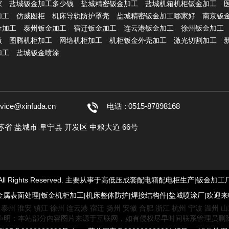
家
盐城钣金加工多少钱
盐城精密钣金加工
盐城机箱机柜钣金加工
加工
仿威图柜
机床导轨防护罩壳
盐城精密钣金加工哪家好
南京钣
金加工
泰州钣金加工
宿迁钣金加工
连云港钣金加工
徐州钣金加工
做
图腾机柜加工
网络机柜加工
机柜钣金外壳加工
激光切割加工
加工
盐城钣金喷涂
rvice@xinfuda.cn
电话 : 0515-87898168
江苏省 盐城市 阜宁县 开发区 中粮大道 66号
任公司-All Rights Reserved. 主要从事于高低压成套配电箱配电柜生产
金属表面处理|钣金机柜加工|机床整体防护|焊接结构件|盐城喷涂厂|欢迎
泰州
淮安
镇江
徐州
连云港
宿迁
扬州
安徽
合肥
浙江
杭州
宁波
温州
山
声明：本站部分内容图片来源于互联网，如有侵权尽早时间联系管理员删