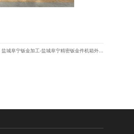
: 盐城阜宁钣金加工-盐城阜宁精密钣金件机箱外壳
折弯焊接