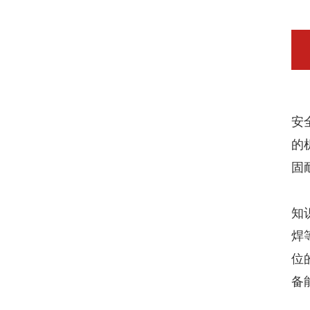
在
安
的
固
我
知
焊
位
备
在