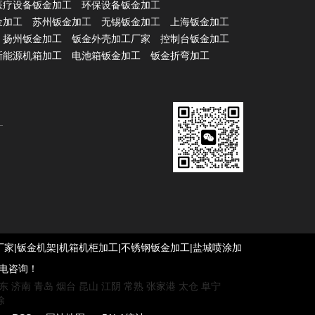
医疗设备钣金加工
环保设备钣金加工
金加工
苏州钣金加工
无锡钣金加工
上海钣金加工
扬州钣金加工
钣金外壳加工厂家
控制台钣金加工
新能源机箱加工
电池箱钣金加工
钣金折弯加工
|钣金加工厂家|钣金机架|机箱机柜加工|不锈钢钣金加工|盐城喷涂加
来电咨询！
东
济南
青岛
烟台
昆山
江阴
常熟
张家港
太仓
阜宁
除