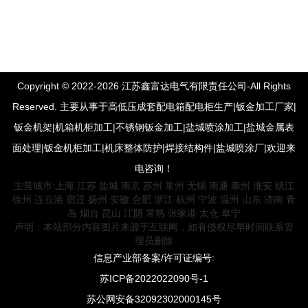
Copyright © 2022-2026 江苏鑫富达电气有限责任公司-All Rights
Reserved. 主要从事于高低压成套配电箱配电柜生产|钣金加工厂家|
钣金机架|机箱机柜加工|不锈钢钣金加工|盐城喷涂加工|盐城金属表
面处理|钣金机柜加工|机床整体防护|焊接结构件|盐城喷涂厂|欢迎来
电咨询！
主营城市:
上海
江苏
盐城
南京
苏州
常州
无锡
南通
泰州
淮安
镇江
徐州
连云港
宿迁
扬州
安徽
合肥
浙江
杭州
宁波
温州
山东
济南
青
岛
烟台
昆山
江阴
常熟
张家港
太仓
阜宁
声明：本站部分内容图片来源于互联网，如有侵权尽早时间联系管
理员删除
信息产业部备案/许可证编号:
苏ICP备2022022090号-1
苏公网安备32092302000145号