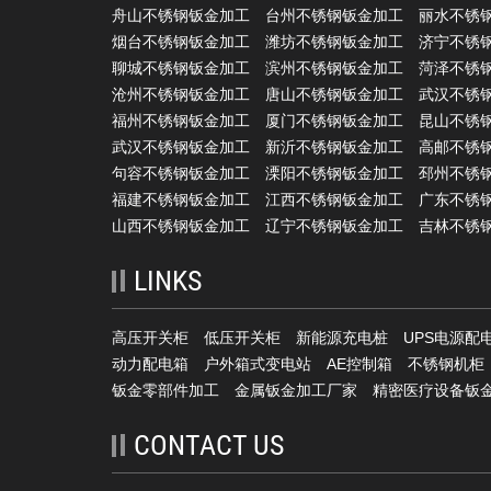
舟山不锈钢钣金加工
台州不锈钢钣金加工
丽水不锈
烟台不锈钢钣金加工
潍坊不锈钢钣金加工
济宁不锈
聊城不锈钢钣金加工
滨州不锈钢钣金加工
菏泽不锈
沧州不锈钢钣金加工
唐山不锈钢钣金加工
武汉不锈
福州不锈钢钣金加工
厦门不锈钢钣金加工
昆山不锈
武汉不锈钢钣金加工
新沂不锈钢钣金加工
高邮不锈
句容不锈钢钣金加工
溧阳不锈钢钣金加工
邳州不锈
福建不锈钢钣金加工
江西不锈钢钣金加工
广东不锈
山西不锈钢钣金加工
辽宁不锈钢钣金加工
吉林不锈
LINKS
高压开关柜
低压开关柜
新能源充电桩
UPS电源配
动力配电箱
户外箱式变电站
AE控制箱
不锈钢机柜
钣金零部件加工
金属钣金加工厂家
精密医疗设备钣
CONTACT US