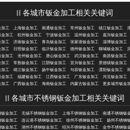
各城市钣金加工相关关键词
金加工
上海钣金加工
南通钣金加工
常州钣金加工
镇江钣金加工
钣金加工
杭州钣金加工
宁波钣金加工
温州钣金加工
嘉兴钣金加工
金加工
济南钣金加工
青岛钣金加工
张家港钣金加工
淄博钣金加工
金加工
日照钣金加工
临沂钣金加工
德州钣金加工
聊城钣金加工
钣金加工
沧州钣金加工
唐山钣金加工
武汉钣金加工
南昌钣金加工
金加工
常熟钣金加工
江阴钣金加工
宜兴钣金加工
景德镇钣金加工
金加工
靖江钣金加工
扬中钣金加工
句容钣金加工
溧阳钣金加工
钣金加工
福建钣金加工
江西钣金加工
广东钣金加工
河北钣金加工
金加工
广西钣金加工
海南钣金加工
内蒙古钣金加工
更多城市钣金
各城市不锈钢钣金加工相关关键词
钢钣金加工
无锡不锈钢钣金加工
上海不锈钢钣金加工
南通不锈钢钣
钢钣金加工
连云港不锈钢钣金加工
徐州不锈钢钣金加工
扬州不锈钢
钢钣金加工
湖州不锈钢钣金加工
绍兴不锈钢钣金加工
金华不锈钢钣