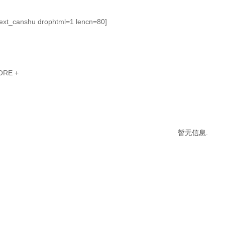
t:ext_canshu drophtml=1 lencn=80]
ORE +
暂无信息.