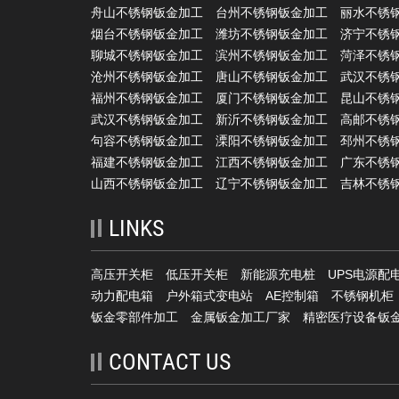
舟山不锈钢钣金加工
台州不锈钢钣金加工
丽水不锈
烟台不锈钢钣金加工
潍坊不锈钢钣金加工
济宁不锈
聊城不锈钢钣金加工
滨州不锈钢钣金加工
菏泽不锈
沧州不锈钢钣金加工
唐山不锈钢钣金加工
武汉不锈
福州不锈钢钣金加工
厦门不锈钢钣金加工
昆山不锈
武汉不锈钢钣金加工
新沂不锈钢钣金加工
高邮不锈
句容不锈钢钣金加工
溧阳不锈钢钣金加工
邳州不锈
福建不锈钢钣金加工
江西不锈钢钣金加工
广东不锈
山西不锈钢钣金加工
辽宁不锈钢钣金加工
吉林不锈
LINKS
高压开关柜
低压开关柜
新能源充电桩
UPS电源配
动力配电箱
户外箱式变电站
AE控制箱
不锈钢机柜
钣金零部件加工
金属钣金加工厂家
精密医疗设备钣
CONTACT US