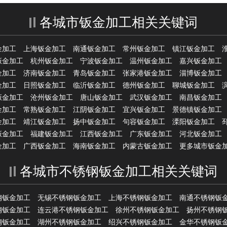
各城市钣金加工相关关键词
金加工
上海钣金加工
南通钣金加工
常州钣金加工
镇江钣金加工
钣金加工
杭州钣金加工
宁波钣金加工
温州钣金加工
嘉兴钣金加工
金加工
济南钣金加工
青岛钣金加工
张家港钣金加工
淄博钣金加工
金加工
日照钣金加工
临沂钣金加工
德州钣金加工
聊城钣金加工
钣金加工
沧州钣金加工
唐山钣金加工
武汉钣金加工
南昌钣金加工
金加工
常熟钣金加工
江阴钣金加工
宜兴钣金加工
景德镇钣金加工
金加工
靖江钣金加工
扬中钣金加工
句容钣金加工
溧阳钣金加工
钣金加工
福建钣金加工
江西钣金加工
广东钣金加工
河北钣金加工
金加工
广西钣金加工
海南钣金加工
内蒙古钣金加工
更多城市钣金
各城市不锈钢钣金加工相关关键词
钢钣金加工
无锡不锈钢钣金加工
上海不锈钢钣金加工
南通不锈钢钣
钢钣金加工
连云港不锈钢钣金加工
徐州不锈钢钣金加工
扬州不锈钢
钢钣金加工
湖州不锈钢钣金加工
绍兴不锈钢钣金加工
金华不锈钢钣