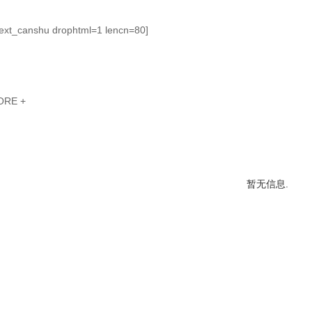
t:ext_canshu drophtml=1 lencn=80]
ORE +
暂无信息.