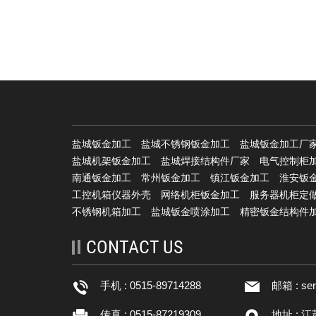
盐城钣金加工
盐城不锈钢钣金加工
盐城钣金加工厂
盐城机架钣金加工
盐城焊接结构件厂家
电气控制柜
南通钣金加工
常州钣金加工
镇江钣金加工
淮安钣
工控机箱仪器外壳
网络机柜钣金加工
服务器机柜定
不锈钢机箱加工
盐城钣金喷涂加工
精密钣金结构件
CONTACT US
手机 : 0515-89714288
邮箱 :
se
传真 : 0515-87219309
地址 : 