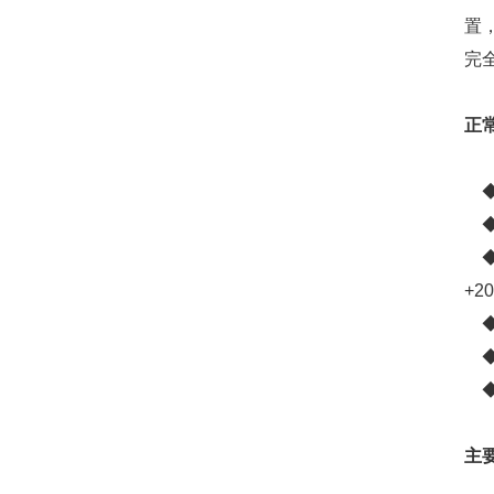
置
完
正
◆
◆
◆
+
◆
◆
◆
主