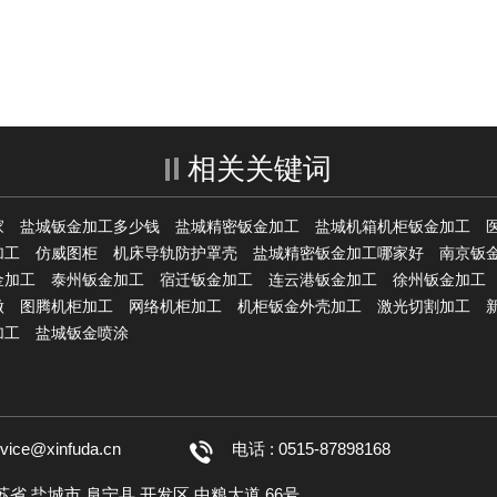
相关关键词
家
盐城钣金加工多少钱
盐城精密钣金加工
盐城机箱机柜钣金加工
加工
仿威图柜
机床导轨防护罩壳
盐城精密钣金加工哪家好
南京钣
金加工
泰州钣金加工
宿迁钣金加工
连云港钣金加工
徐州钣金加工
做
图腾机柜加工
网络机柜加工
机柜钣金外壳加工
激光切割加工
加工
盐城钣金喷涂
rvice@xinfuda.cn
电话 : 0515-87898168
江苏省 盐城市 阜宁县 开发区 中粮大道 66号