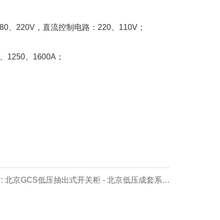
、220V，直流控制电路：220、110V；
250、1600A；
: 北京GCS低压抽出式开关柜 - 北京低压成套系列
【价格 厂家 公司】- 北京专业生产制造商！