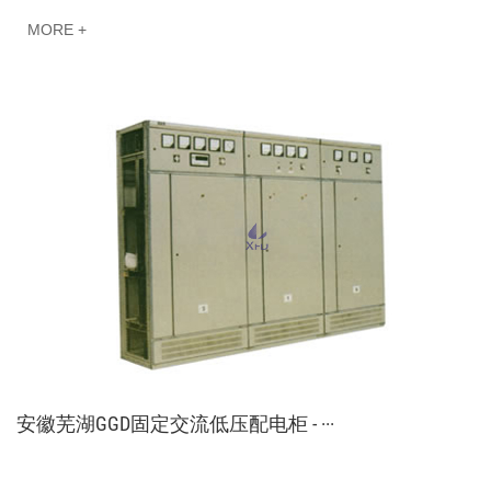
率：50-60hz ；额定电流：水平母线系统小于或等于···
MORE +
安徽芜湖GGD固定交流低压配电柜 - ···