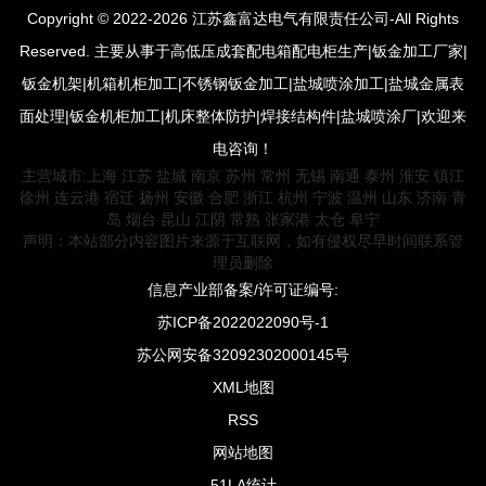
Copyright © 2022-2026 江苏鑫富达电气有限责任公司-All Rights
Reserved. 主要从事于高低压成套配电箱配电柜生产|钣金加工厂家|
钣金机架|机箱机柜加工|不锈钢钣金加工|盐城喷涂加工|盐城金属表
面处理|钣金机柜加工|机床整体防护|焊接结构件|盐城喷涂厂|欢迎来
电咨询！
主营城市:
上海
江苏
盐城
南京
苏州
常州
无锡
南通
泰州
淮安
镇江
徐州
连云港
宿迁
扬州
安徽
合肥
浙江
杭州
宁波
温州
山东
济南
青
岛
烟台
昆山
江阴
常熟
张家港
太仓
阜宁
声明：本站部分内容图片来源于互联网，如有侵权尽早时间联系管
理员删除
信息产业部备案/许可证编号:
苏ICP备2022022090号-1
苏公网安备32092302000145号
XML地图
RSS
网站地图
51LA统计