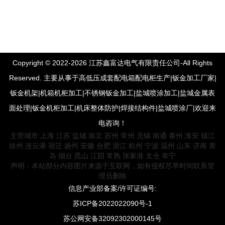
Copyright © 2022-2026 江苏鑫富达电气有限责任公司-All Rights
Reserved. 主要从事于高低压成套配电箱配电柜生产|钣金加工厂家|
钣金机架|机箱机柜加工|不锈钢钣金加工|盐城喷涂加工|盐城金属表
面处理|钣金机柜加工|机床整体防护|焊接结构件|盐城喷涂厂|欢迎来
电咨询！
主营城市:
上海
江苏
盐城
南京
苏州
常州
无锡
南通
泰州
淮安
镇江
徐州
连云港
宿迁
扬州
安徽
合肥
浙江
杭州
宁波
温州
山东
济南
青
岛
烟台
昆山
江阴
常熟
张家港
太仓
阜宁
声明：本站部分内容图片来源于互联网，如有侵权尽早时间联系管
理员删除
信息产业部备案/许可证编号:
苏ICP备2022022090号-1
苏公网安备32092302000145号