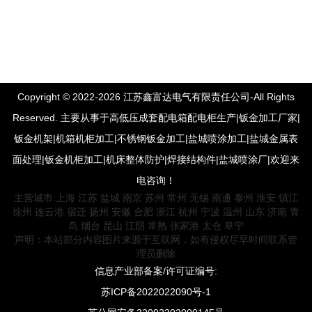
Copyright © 2022-2026 江苏鑫富达电气有限责任公司-All Rights
Reserved. 主要从事于高低压成套配电箱配电柜生产|钣金加工厂家|
钣金机架|机箱机柜加工|不锈钢钣金加工|盐城喷涂加工|盐城金属表
面处理|钣金机柜加工|机床整体防护|焊接结构件|盐城喷涂厂|欢迎来
电咨询！
主营城市:
上海
江苏
盐城
南京
苏州
常州
无锡
南通
泰州
淮安
镇江
徐州
连云港
宿迁
扬州
安徽
合肥
浙江
杭州
宁波
温州
山东
济南
青
岛
烟台
昆山
江阴
常熟
张家港
太仓
阜宁
声明：本站部分内容图片来源于互联网，如有侵权尽早时间联系管
理员删除
信息产业部备案/许可证编号:
苏ICP备2022022090号-1