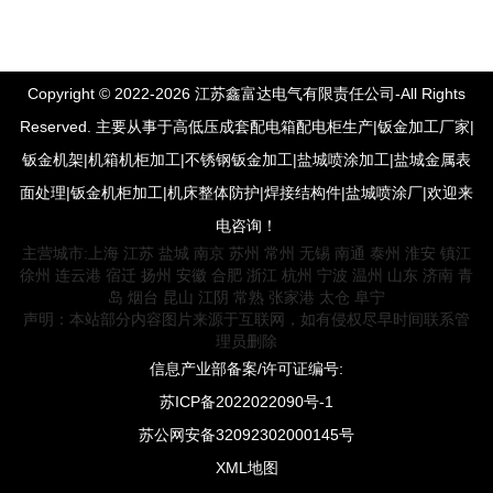
Copyright © 2022-2026 江苏鑫富达电气有限责任公司-All Rights
Reserved. 主要从事于高低压成套配电箱配电柜生产|钣金加工厂家|
钣金机架|机箱机柜加工|不锈钢钣金加工|盐城喷涂加工|盐城金属表
面处理|钣金机柜加工|机床整体防护|焊接结构件|盐城喷涂厂|欢迎来
电咨询！
主营城市:
上海
江苏
盐城
南京
苏州
常州
无锡
南通
泰州
淮安
镇江
徐州
连云港
宿迁
扬州
安徽
合肥
浙江
杭州
宁波
温州
山东
济南
青
岛
烟台
昆山
江阴
常熟
张家港
太仓
阜宁
声明：本站部分内容图片来源于互联网，如有侵权尽早时间联系管
理员删除
信息产业部备案/许可证编号:
苏ICP备2022022090号-1
苏公网安备32092302000145号
XML地图