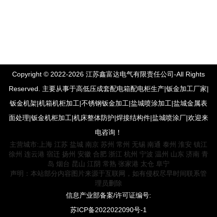
港专业生产制造商！
Copyright © 2022-2026 江苏鑫富达电气有限责任公司-All Rights
Reserved. 主要从事于高低压成套配电箱配电柜生产|钣金加工厂家|
钣金机架|机箱机柜加工|不锈钢钣金加工|盐城喷涂加工|盐城金属表
面处理|钣金机柜加工|机床整体防护|焊接结构件|盐城喷涂厂|欢迎来
电咨询！
主营城市:
上海
江苏
盐城
南京
苏州
常州
无锡
南通
泰州
淮安
镇江
徐州
连云港
宿迁
扬州
安徽
合肥
浙江
杭州
宁波
温州
山东
济南
青
岛
烟台
昆山
江阴
常熟
张家港
太仓
阜宁
声明：本站部分内容图片来源于互联网，如有侵权尽早时间联系管
理员删除
信息产业部备案/许可证编号:
苏ICP备2022022090号-1