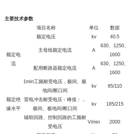
主要技术参数
项目名称
单位
数据
额定电压
kv
40.5
630、1250、
主母线额定电流
A
额定电
1600
流
630、1250、
配用断路器额定电流
A
1600
1min工频耐受电压，极间、极
kv
95/110
地间/断口间
额定绝
雷电冲击耐受电压﹙峰值﹚，
kv
185/215
缘水平
极间、极地间/断口间
辅助回路、控制回路的工频耐
V/min
2000
受电压