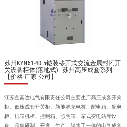
苏州KYN61-40.5铠装移开式交流金属封闭开
关设备柜体(落地式) - 苏州高压成套系列
【价格 厂家 公司】
江苏鑫富达电气有限责任公司
主要生产
高压成套开关
柜
、
低压成套开关柜
、
新能源充电桩
、
配电箱
、
配电
柜
、
机箱机柜
、
控制箱、照明箱
、
箱式变电站
等设
备，是集研制、开发、生产、销售于一体的电气成套