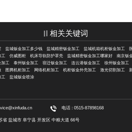
相关关键词
家
盐城钣金加工多少钱
盐城精密钣金加工
盐城机箱机柜钣金加工
加工
仿威图柜
机床导轨防护罩壳
盐城精密钣金加工哪家好
南京钣
金加工
泰州钣金加工
宿迁钣金加工
连云港钣金加工
徐州钣金加工
做
图腾机柜加工
网络机柜加工
机柜钣金外壳加工
激光切割加工
加工
盐城钣金喷涂
rvice@xinfuda.cn
电话 : 0515-87898168
江苏省 盐城市 阜宁县 开发区 中粮大道 66号