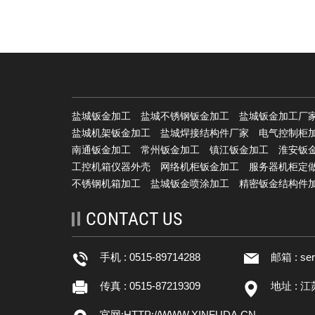
盐城钣金加工
盐城不锈钢钣金加工
盐城钣金加工厂
盐城机架钣金加工
盐城焊接结构件厂家
电气控制柜
南通钣金加工
常州钣金加工
镇江钣金加工
淮安钣
工控机箱仪器外壳
网络机柜钣金加工
服务器机柜定
不锈钢机箱加工
盐城钣金喷涂加工
精密钣金结构件
CONTACT US
手机 : 0515-89714288
邮箱 :
se
传真 : 0515-87219309
地址 : 
官网:
HTTP://WWW.XINFUDA.CN