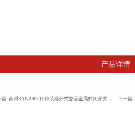
产品详情
篇: 苏州KYN28G-12铠装移开式交流金属封闭开关设
下一篇:
柜体 - 苏州高压成套系列【价格 厂家 公司】