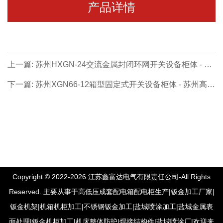
产品详情
上一篇: 苏州HXGN-24交流金属封闭环网开关设备柜体 - 苏
州高压成套系列【价格 厂家 公司】
下一篇: 苏州XGN66-12箱型固定式开关设备柜体 - 苏州高压
成套系列【价格 厂家 公司】
Copyright © 2022-2026 江苏鑫富达电气有限责任公司-All Rights
Reserved. 主要从事于高低压成套配电箱配电柜生产|钣金加工厂家|
钣金机架|机箱机柜加工|不锈钢钣金加工|盐城喷涂加工|盐城金属表
面处理|钣金机柜加工|机床整体防护|焊接结构件|盐城喷涂厂|欢迎来