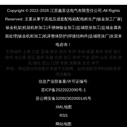
Copyright © 2022-2026 江苏鑫富达电气有限责任公司-All Rights
Reserved. 主要从事于高低压成套配电箱配电柜生产|钣金加工厂家|
钣金机架|机箱机柜加工|不锈钢钣金加工|盐城喷涂加工|盐城金属表
面处理|钣金机柜加工|机床整体防护|焊接结构件|盐城喷涂厂|欢迎来
电咨询！
主营城市:
上海
江苏
盐城
南京
苏州
常州
无锡
南通
泰州
淮安
镇江
徐州
连云港
宿迁
扬州
安徽
合肥
浙江
杭州
宁波
温州
山东
济南
青
岛
烟台
昆山
江阴
常熟
张家港
太仓
阜宁
声明：本站部分内容图片来源于互联网，如有侵权尽早时间联系管
理员删除
信息产业部备案/许可证编号:
苏ICP备2022022090号-1
苏公网安备32092302000145号
XML地图
RSS
网站地图