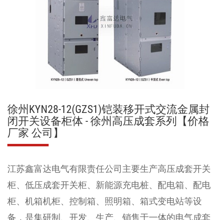
徐州KYN28-12(GZS1)铠装移开式交流金属封
闭开关设备柜体 - 徐州高压成套系列【价格
厂家 公司】
江苏鑫富达电气有限责任公司
主要生产
高压成套开关
柜
、
低压成套开关柜
、
新能源充电桩
、
配电箱
、
配电
柜
、
机箱机柜
、
控制箱、照明箱
、
箱式变电站
等设
备，是集研制、开发、生产、销售于一体的电气成套