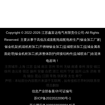
Copyright © 2022-2026 江苏鑫富达电气有限责任公司-All Rights
Reserved. 主要从事于高低压成套配电箱配电柜生产|钣金加工厂家|
钣金机架|机箱机柜加工|不锈钢钣金加工|盐城喷涂加工|盐城金属表
面处理|钣金机柜加工|机床整体防护|焊接结构件|盐城喷涂厂|欢迎来
电咨询！
主营城市:
上海
江苏
盐城
南京
苏州
常州
无锡
南通
泰州
淮安
镇江
徐州
连云港
宿迁
扬州
安徽
合肥
浙江
杭州
宁波
温州
山东
济南
青
岛
烟台
昆山
江阴
常熟
张家港
太仓
阜宁
声明：本站部分内容图片来源于互联网，如有侵权尽早时间联系管
理员删除
信息产业部备案/许可证编号:
苏ICP备2022022090号-1