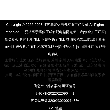
Copyright © 2022-2026 江苏鑫富达电气有限责任公司-All Rights
Reserved. 主要从事于高低压成套配电箱配电柜生产|钣金加工厂家|
钣金机架|机箱机柜加工|不锈钢钣金加工|盐城喷涂加工|盐城金属表
面处理|钣金机柜加工|机床整体防护|焊接结构件|盐城喷涂厂|欢迎来
电咨询！
主营城市:
上海
江苏
盐城
南京
苏州
常州
无锡
南通
泰州
淮安
镇江
徐州
连云港
宿迁
扬州
安徽
合肥
浙江
杭州
宁波
温州
山东
济南
青
岛
烟台
昆山
江阴
常熟
张家港
太仓
阜宁
声明：本站部分内容图片来源于互联网，如有侵权尽早时间联系管
理员删除
信息产业部备案/许可证编号:
苏ICP备2022022090号-1
苏公网安备32092302000145号
XML地图