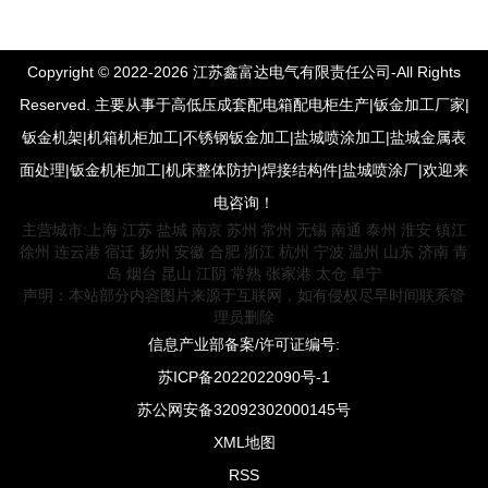
Copyright © 2022-2026 江苏鑫富达电气有限责任公司-All Rights
Reserved. 主要从事于高低压成套配电箱配电柜生产|钣金加工厂家|
钣金机架|机箱机柜加工|不锈钢钣金加工|盐城喷涂加工|盐城金属表
面处理|钣金机柜加工|机床整体防护|焊接结构件|盐城喷涂厂|欢迎来
电咨询！
主营城市:
上海
江苏
盐城
南京
苏州
常州
无锡
南通
泰州
淮安
镇江
徐州
连云港
宿迁
扬州
安徽
合肥
浙江
杭州
宁波
温州
山东
济南
青
岛
烟台
昆山
江阴
常熟
张家港
太仓
阜宁
声明：本站部分内容图片来源于互联网，如有侵权尽早时间联系管
理员删除
信息产业部备案/许可证编号:
苏ICP备2022022090号-1
苏公网安备32092302000145号
XML地图
RSS