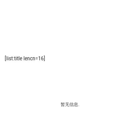
[list:title lencn=16]
暂无信息.