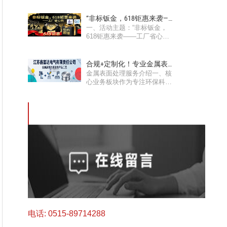
“非标钣金，618钜惠来袭——
一、活动主题：“非标钣金，
工厂省心购”活···
618钜惠来袭——工厂省心
购”活动二、活动产品对象：所
···
合规+定制化！专业金属表面
金属表面处理服务介绍一、核
处理服务助力绿色···
心业务板块作为专注环保科技
的电气企业，公司依托喷涂···
电话: 0515-89714288