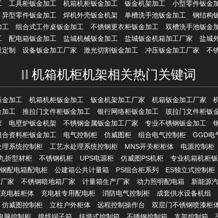
工
工具柜钣金加工
机箱机柜钣金加工
钣金机架加工
小型零件钣金
异型零件钣金加工
焊机外壳钣金机架
单槽洗手池钣金加工
钢结构
加工
组合式工作桌钣金加工
不锈钢更衣柜钣金加工
双槽洗手池钣金
工
配电箱钣金加工
盐城机械钣金加工
盐城钣金机箱加工厂家
盐城
量定制
设备钣金加工厂家
激光切割钣金加工
冲压钣金加工厂家
不
机箱机柜机架相关热门关键词
钣金加工
机箱机柜钣金加工
钣金机架加工厂家
机箱钣金加工厂家
金加工
推拉门文件柜钣金加工
银行网络柜钣金加工
玻拉门文件柜钣
家
电壁炉钣金机架
不锈钢金属钣金加工厂家
专业不锈钢钣金加工
组合资料柜钣金加工
电气控制柜
仿威图柜
组合电气控制柜
GGD电
处理系统控制柜
工艺水处理系统控制柜
MNS开关柜柜体
电源控制柜
S九折型材柜
不锈钢机柜
UPS电源柜
仿威图PS机柜
专业机箱机柜钣
钢配电箱配电柜
公建箱公共计量箱
PS组合柜系列
ES独立式控制柜
柜厂家
不锈钢暗地箱厂家
计量箱生产厂家
动力照明配电箱
新能源
充电桩柜体
充电桩专用配电柜
消防电气控制柜
成套供水设备机组
仿威图控制柜
立柱户外柜体
远程控制操作台
双层门不锈钢喷漆柜
C电脑控制柜
接线端子箱
挂墙式控制箱
不锈钢控制箱
支架控制箱