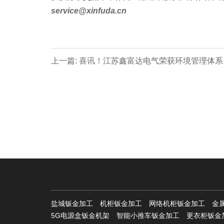
service@xinfuda.cn
上一篇: 喜讯！江苏鑫富达电气荣获环境管理体系
书！
盐城钣金加工
机柜钣金加工
网络机柜钣金加工
金
5G电源盒钣金机架
智能小推车钣金加工
更衣柜钣金