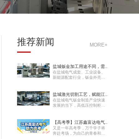
推荐新闻
MORE+
盐城钣金加工用途不同，需
在盐城电气成套、工业设备、
要选择不同的钣金···
新能源配套行业，钣金外壳、
设备机架、配电柜箱体是工···
盐城激光切割工艺，赋能江
在盐城电气钣金制造产业快速
苏鑫富达电气工程···
发展的当下，高低压控制柜、
户外工程机箱、充电桩外壳···
【高考季】江苏鑫富达电气 |
又是一年高考季，万千学子将
“鑫” 火相传···
奔赴考场，为自己的青春和梦
想奋力一搏。在这个充满希···