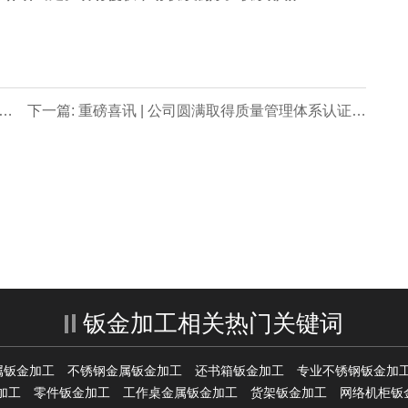
证
下一篇: 重磅喜讯 | 公司圆满取得质量管理体系认证证
书！
钣金加工相关热门关键词
属钣金加工
不锈钢金属钣金加工
还书箱钣金加工
专业不锈钢钣金加
加工
零件钣金加工
工作桌金属钣金加工
货架钣金加工
网络机柜钣