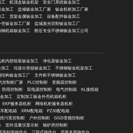
加工
机顶盒钣金机架
安全门系统钣金加工
钣金加工
盐城钣金加工厂家
钣金机柜加工厂家
加工
货架金属钣金加工
设备配件钣金加工
外壳钣金加工厂家
盐城激光切割钣金加工厂
锈钢机箱钣金加工
附近专业不锈钢钣金加工公司
机柜内部组装钣金加工
净化器钣金加工
金加工
垃圾分类箱钣金加工
不锈钢钣金机架加工
钢结构钣金加工厂
文件柜不锈钢钣金加工
气控制柜厂家
PLC控制柜
变频器控制柜
防雨控制柜
双电源控制柜
电气控制箱
KL接线箱
金加工
定制加工钣金外壳机箱机柜
EKP服务器机柜
网络机柜服务器机柜
汽车配电箱
XRM配电箱
PZ30配电箱
排污泵控制柜
户外控制柜
GGD变频控制柜
体
室外流量仪显示柜
锅炉房控制柜
平面斜面操作台
三段式操作台
平面木面操作台