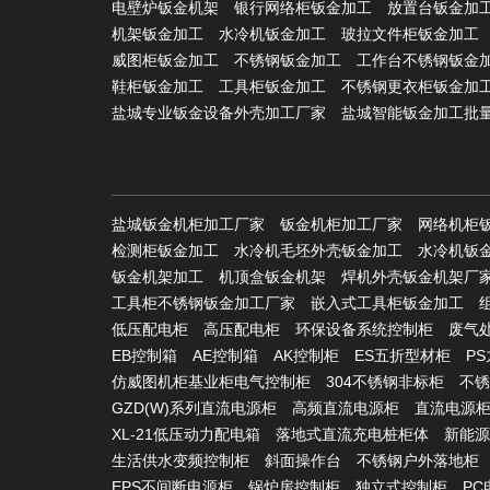
电壁炉钣金机架
银行网络柜钣金加工
放置台钣金加
机架钣金加工
水冷机钣金加工
玻拉文件柜钣金加工
威图柜钣金加工
不锈钢钣金加工
工作台不锈钢钣金
鞋柜钣金加工
工具柜钣金加工
不锈钢更衣柜钣金加
盐城专业钣金设备外壳加工厂家
盐城智能钣金加工批
盐城钣金机柜加工厂家
钣金机柜加工厂家
网络机柜
检测柜钣金加工
水冷机毛坯外壳钣金加工
水冷机钣
钣金机架加工
机顶盒钣金机架
焊机外壳钣金机架厂
工具柜不锈钢钣金加工厂家
嵌入式工具柜钣金加工
低压配电柜
高压配电柜
环保设备系统控制柜
废气
EB控制箱
AE控制箱
AK控制柜
ES五折型材柜
P
仿威图机柜基业柜电气控制柜
304不锈钢非标柜
不锈
GZD(W)系列直流电源柜
高频直流电源柜
直流电源
XL-21低压动力配电箱
落地式直流充电桩柜体
新能源
生活供水变频控制柜
斜面操作台
不锈钢户外落地柜
EPS不间断电源柜
锅炉房控制柜
独立式控制柜
P