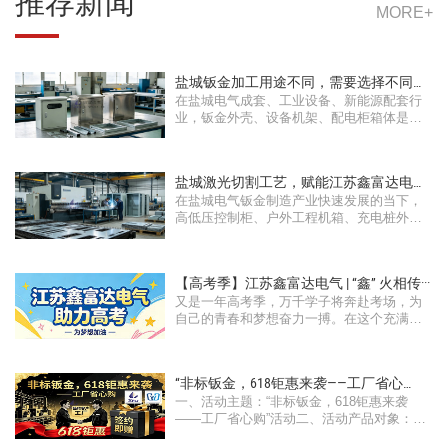
推荐新闻
MORE+
盐城钣金加工用途不同，需要选择不同的
在盐城电气成套、工业设备、新能源配套行
钣金···
业，钣金外壳、设备机架、配电柜箱体是工
···
盐城激光切割工艺，赋能江苏鑫富达电气
在盐城电气钣金制造产业快速发展的当下，
工程···
高低压控制柜、户外工程机箱、充电桩外壳
···
【高考季】江苏鑫富达电气 | “鑫” 火相传···
又是一年高考季，万千学子将奔赴考场，为
自己的青春和梦想奋力一搏。在这个充满希
···
“非标钣金，618钜惠来袭——工厂省心
一、活动主题：“非标钣金，618钜惠来袭
购”活···
——工厂省心购”活动二、活动产品对象：所
···