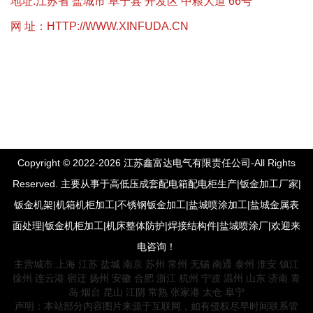
地址:江苏省 盐城市 阜宁县 开发区 中粮大道 66号
网 址：
HTTP://WWW.XINFUDA.CN
Copyright © 2022-2026 江苏鑫富达电气有限责任公司-All Rights
Reserved. 主要从事于高低压成套配电箱配电柜生产|钣金加工厂家|
钣金机架|机箱机柜加工|不锈钢钣金加工|盐城喷涂加工|盐城金属表
面处理|钣金机柜加工|机床整体防护|焊接结构件|盐城喷涂厂|欢迎来
电咨询！
主营城市:
上海
江苏
盐城
南京
苏州
常州
无锡
南通
泰州
淮安
镇江
徐州
连云港
宿迁
扬州
安徽
合肥
浙江
杭州
宁波
温州
山东
济南
青
岛
烟台
昆山
江阴
常熟
张家港
太仓
阜宁
声明：本站部分内容图片来源于互联网，如有侵权尽早时间联系管