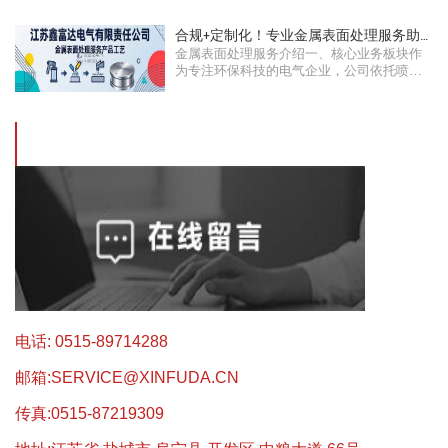
合规+定制化！专业金属表面处理服务助
金属表面处理服务介绍一、核心业务板块作
力绿色···
为专注环保科技的电气企业，公司依托喷涂
···
电话: 0515-89714288
邮箱:
SERVICE@XINFUDA.CN
传真:0515-87219309