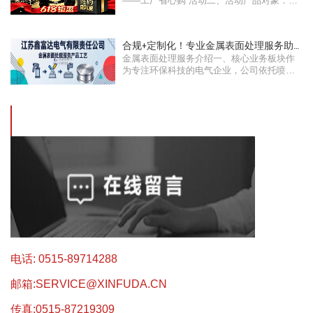
——工厂省心购”活动二、活动产品对象：所
···
合规+定制化！专业金属表面处理服务助
金属表面处理服务介绍一、核心业务板块作
力绿色···
为专注环保科技的电气企业，公司依托喷涂
···
电话: 0515-89714288
邮箱:
SERVICE@XINFUDA.CN
传真:0515-87219309