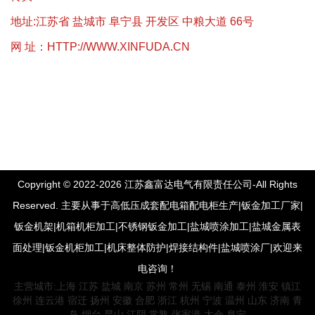
地址:江苏省 盐城市 阜宁县 开发区 中粮大道 66号
网 址：
HTTP://WWW.XINFUDA.CN
Copyright © 2022-2026 江苏鑫富达电气有限责任公司-All Rights
Reserved. 主要从事于高低压成套配电箱配电柜生产|钣金加工厂家|
钣金机架|机箱机柜加工|不锈钢钣金加工|盐城喷涂加工|盐城金属表
面处理|钣金机柜加工|机床整体防护|焊接结构件|盐城喷涂厂|欢迎来
电咨询！
主营城市:
上海
江苏
盐城
南京
苏州
常州
无锡
南通
泰州
淮安
镇江
徐州
连云港
宿迁
扬州
安徽
合肥
浙江
杭州
宁波
温州
山东
济南
青
岛
烟台
昆山
江阴
常熟
张家港
太仓
阜宁