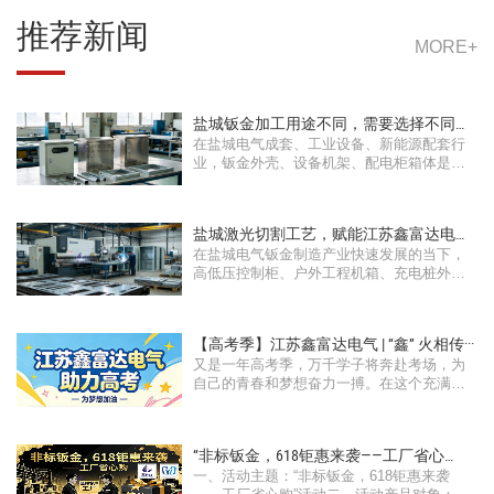
推荐新闻
MORE+
盐城钣金加工用途不同，需要选择不同的
在盐城电气成套、工业设备、新能源配套行
钣金···
业，钣金外壳、设备机架、配电柜箱体是工
···
盐城激光切割工艺，赋能江苏鑫富达电气
在盐城电气钣金制造产业快速发展的当下，
工程···
高低压控制柜、户外工程机箱、充电桩外壳
···
【高考季】江苏鑫富达电气 | “鑫” 火相传···
又是一年高考季，万千学子将奔赴考场，为
自己的青春和梦想奋力一搏。在这个充满希
···
“非标钣金，618钜惠来袭——工厂省心
一、活动主题：“非标钣金，618钜惠来袭
购”活···