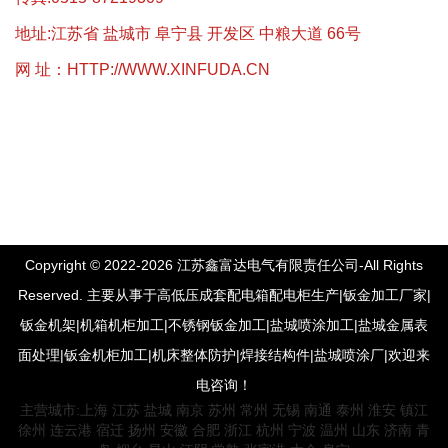
地址:江苏省 盐城市 阜宁县 开发区 中粮大道 66号
网 址：
HTTP://WWW.XINFUDA.CN
Copyright © 2022-2026 江苏鑫富达电气有限责任公司-All Rights
Reserved. 主要从事于高低压成套配电箱配电柜生产|钣金加工厂家|
钣金机架|机箱机柜加工|不锈钢钣金加工|盐城喷涂加工|盐城金属表
面处理|钣金机柜加工|机床整体防护|焊接结构件|盐城喷涂厂|欢迎来
电咨询！
主营城市:
上海
江苏
盐城
南京
苏州
常州
无锡
南通
泰州
淮安
镇江
徐州
连云港
宿迁
扬州
安徽
合肥
浙江
杭州
宁波
温州
山东
济南
青