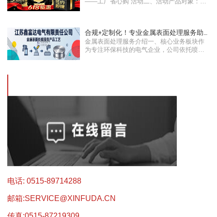
——工厂省心购”活动二、活动产品对象：所
···
合规+定制化！专业金属表面处理服务助
金属表面处理服务介绍一、核心业务板块作
力绿色···
为专注环保科技的电气企业，公司依托喷涂
···
电话: 0515-89714288
邮箱:
SERVICE@XINFUDA.CN
传真:0515-87219309