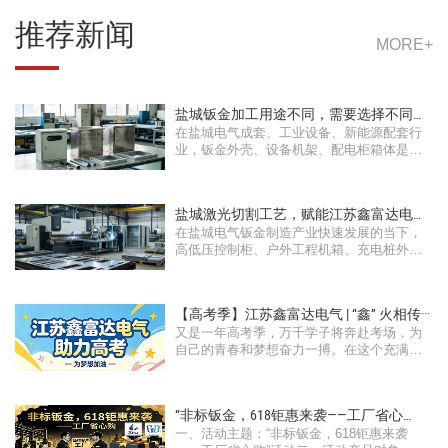
伴！
推荐新闻
MORE+
盐城钣金加工用途不同，需要选择不同的
在盐城电气成套、工业设备、新能源配套行
钣金···
业，钣金外壳、设备机架、配电柜箱体是工
···
盐城激光切割工艺，赋能江苏鑫富达电气
在盐城电气钣金制造产业快速发展的当下，
工程···
高低压控制柜、户外工程机箱、充电桩外壳
···
【高考季】江苏鑫富达电气 | “鑫” 火相传···
又是一年高考季，万千学子将奔赴考场，为
自己的青春和梦想奋力一搏。在这个充满希
···
“非标钣金，618钜惠来袭——工厂省心
一、活动主题：“非标钣金，618钜惠来袭
购”活···