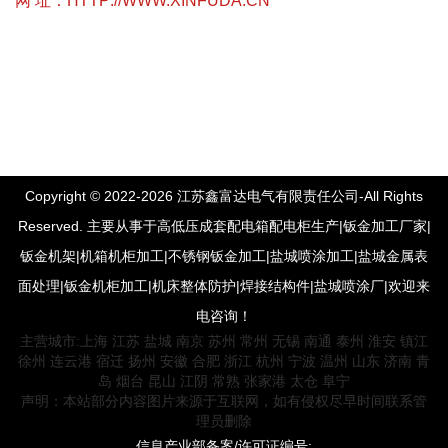
网 址：
HTTP://WWW.XINFUDA.CN
Copyright © 2022-2026 江苏鑫富达电气有限责任公司-All Rights
Reserved. 主要从事于高低压成套配电箱配电柜生产|钣金加工厂家|
钣金机架|机箱机柜加工|不锈钢钣金加工|盐城喷涂加工|盐城金属表
面处理|钣金机柜加工|机床整体防护|焊接结构件|盐城喷涂厂|欢迎来
电咨询！
主营城市:
上海
江苏
盐城
南京
苏州
常州
无锡
南通
泰州
淮安
镇江
徐州
连云港
宿迁
扬州
安徽
合肥
浙江
杭州
宁波
温州
山东
济南
青
岛
烟台
昆山
江阴
常熟
张家港
太仓
阜宁
声明：本站部分内容图片来源于互联网，如有侵权尽早时间联系管
理员删除
信息产业部备案/许可证编号: