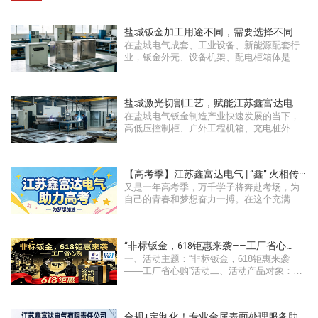
盐城钣金加工用途不同，需要选择不同的
在盐城电气成套、工业设备、新能源配套行
钣金···
业，钣金外壳、设备机架、配电柜箱体是工
···
盐城激光切割工艺，赋能江苏鑫富达电气
在盐城电气钣金制造产业快速发展的当下，
工程···
高低压控制柜、户外工程机箱、充电桩外壳
···
【高考季】江苏鑫富达电气 | “鑫” 火相传···
又是一年高考季，万千学子将奔赴考场，为
自己的青春和梦想奋力一搏。在这个充满希
···
“非标钣金，618钜惠来袭——工厂省心
一、活动主题：“非标钣金，618钜惠来袭
购”活···
——工厂省心购”活动二、活动产品对象：所
···
合规+定制化！专业金属表面处理服务助