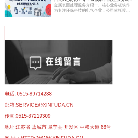
金属表面处理服务介绍一、核心业务板块作
力绿色···
为专注环保科技的电气企业，公司依托喷涂
···
电话: 0515-89714288
邮箱:
SERVICE@XINFUDA.CN
传真:0515-87219309
地址:江苏省 盐城市 阜宁县 开发区 中粮大道 66号