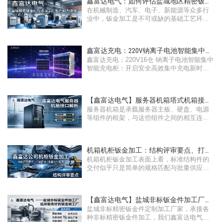
鑫富达电气：如何评估盐城地区精密钣金
在机械制造、汽车、电子、新能源等众多行
结构···
业中，钣金加工是不可或缺的基础工艺环节
···
鑫富达充电：220V钠离子电池智能集中智
鑫富达充电：220V16仓 钠离子电池智能集中
能充···
智能充电柜：开启安全高效集中充电新时代
···
【鑫富达电气】服务器机箱塔式机箱接口
服务器机箱是承载服务器主板、硬盘、电源
全解···
等组件的框架，与这些组件之间的相互连接
···
机箱机柜钣金加工：结构评审要点、打样
机箱机柜钣金加工表面上看，标准结构件的
标准···
交付似乎只是简单的规格匹配与批量供应，
···
【鑫富达电气】盐城非标钣金件加工厂：
盐城非标精密钣金件定制加工厂家，承接各
如何···
种非标精密钣金件加工，我们鑫富达电气工