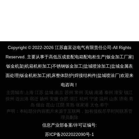
Copyright © 2022-2026 江苏鑫富达电气有限责任公司-All Rights
Reserved. 主要从事于高低压成套配电箱配电柜生产|钣金加工厂家|
钣金机架|机箱机柜加工|不锈钢钣金加工|盐城喷涂加工|盐城金属表
面处理|钣金机柜加工|机床整体防护|焊接结构件|盐城喷涂厂|欢迎来
电咨询！
主营城市:
上海
江苏
盐城
南京
苏州
常州
无锡
南通
泰州
淮安
镇江
徐州
连云港
宿迁
扬州
安徽
合肥
浙江
杭州
宁波
温州
山东
济南
青
岛
烟台
昆山
江阴
常熟
张家港
太仓
阜宁
声明：本站部分内容图片来源于互联网，如有侵权尽早时间联系管
理员删除
信息产业部备案/许可证编号:
苏ICP备2022022090号-1