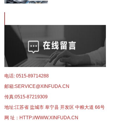
···
电话: 0515-89714288
邮箱:
SERVICE@XINFUDA.CN
传真:0515-87219309
地址:江苏省 盐城市 阜宁县 开发区 中粮大道 66号
网 址：
HTTP://WWW.XINFUDA.CN