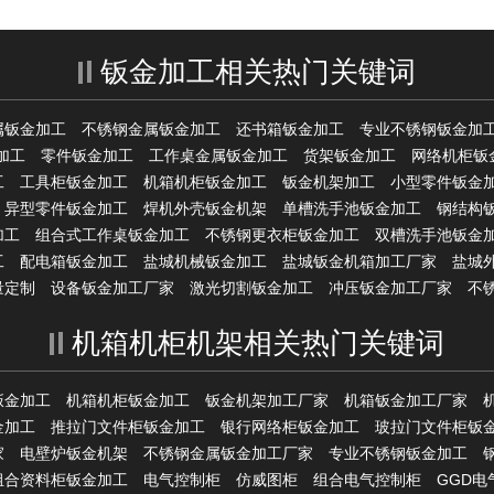
钣金加工相关热门关键词
属钣金加工
不锈钢金属钣金加工
还书箱钣金加工
专业不锈钢钣金加
加工
零件钣金加工
工作桌金属钣金加工
货架钣金加工
网络机柜钣
工
工具柜钣金加工
机箱机柜钣金加工
钣金机架加工
小型零件钣金
异型零件钣金加工
焊机外壳钣金机架
单槽洗手池钣金加工
钢结构
加工
组合式工作桌钣金加工
不锈钢更衣柜钣金加工
双槽洗手池钣金
工
配电箱钣金加工
盐城机械钣金加工
盐城钣金机箱加工厂家
盐城
量定制
设备钣金加工厂家
激光切割钣金加工
冲压钣金加工厂家
不
机箱机柜机架相关热门关键词
钣金加工
机箱机柜钣金加工
钣金机架加工厂家
机箱钣金加工厂家
金加工
推拉门文件柜钣金加工
银行网络柜钣金加工
玻拉门文件柜钣
家
电壁炉钣金机架
不锈钢金属钣金加工厂家
专业不锈钢钣金加工
组合资料柜钣金加工
电气控制柜
仿威图柜
组合电气控制柜
GGD电