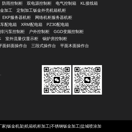
防雨控制柜
双电源控制柜
电气控制箱
KL接线箱
金加工
定制加工钣金外壳机箱机柜
EKP服务器机柜
网络机柜服务器机柜
汽车配电箱
XRM配电箱
PZ30配电箱
排污泵控制柜
户外控制柜
GGD变频控制柜
体
室外流量仪显示柜
锅炉房控制柜
平面斜面操作台
三段式操作台
平面木面操作台
|钣金加工厂家|钣金机架|机箱机柜加工|不锈钢钣金加工|盐城喷涂加