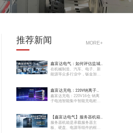
推荐新闻
MORE+
鑫富达电气：如何评估盐城
在机械制造、汽车、电子、新
地区精密钣金结构···
能源等众多行业中，钣金加工
是不可或缺的基础工艺环节···
鑫富达充电：220V钠离子电
鑫富达充电：220V16仓 钠离
池智能集中智能充···
子电池智能集中智能充电柜：
开启安全高效集中充电新时代
···
【鑫富达电气】服务器机箱
服务器机箱是承载服务器主
塔式机箱接口全解···
板、硬盘、电源等组件的框
架，与这些组件之间的相互连