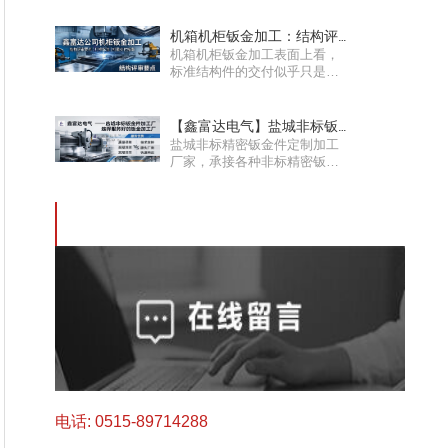
接···
机箱机柜钣金加工：结构评
机箱机柜钣金加工表面上看，
审要点、打样标准···
标准结构件的交付似乎只是简
单的规格匹配与批量供应，···
【鑫富达电气】盐城非标钣
盐城非标精密钣金件定制加工
金件加工厂：如何···
厂家，承接各种非标精密钣金
件加工，我们鑫富达电气工···
电话: 0515-89714288