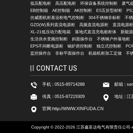
低压配电柜
高压配电柜
环保设备系统控制柜
废气
EB控制箱
AE控制箱
AK控制柜
ES五折型材柜
P
仿威图机柜基业柜电气控制柜
304不锈钢非标柜
不锈
GZD(W)系列直流电源柜
高频直流电源柜
直流电源
XL-21低压动力配电箱
落地式直流充电桩柜体
新能源
生活供水变频控制柜
斜面操作台
不锈钢户外落地柜
EPS不间断电源柜
锅炉房控制柜
独立式控制柜
P
监控操作台
非标平面操作台
机箱机柜加工定做
不
CONTACT US
手机 : 0515-89714288
邮箱 :
se
传真 : 0515-87219309
地址 : 
官网:
http://WWW.XINFUDA.CN
Copyright © 2022-2026 江苏鑫富达电气有限责