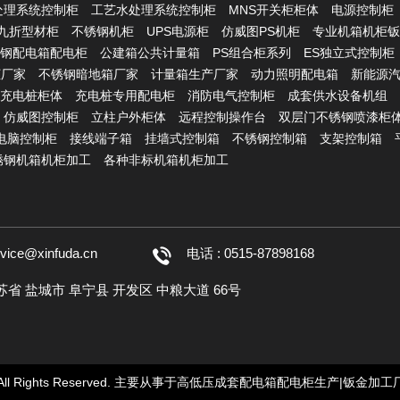
处理系统控制柜
工艺水处理系统控制柜
MNS开关柜柜体
电源控制柜
S九折型材柜
不锈钢机柜
UPS电源柜
仿威图PS机柜
专业机箱机柜钣
钢配电箱配电柜
公建箱公共计量箱
PS组合柜系列
ES独立式控制柜
柜厂家
不锈钢暗地箱厂家
计量箱生产厂家
动力照明配电箱
新能源
充电桩柜体
充电桩专用配电柜
消防电气控制柜
成套供水设备机组
仿威图控制柜
立柱户外柜体
远程控制操作台
双层门不锈钢喷漆柜
C电脑控制柜
接线端子箱
挂墙式控制箱
不锈钢控制箱
支架控制箱
锈钢机箱机柜加工
各种非标机箱机柜加工
rvice@xinfuda.cn
电话 : 0515-87898168
江苏省 盐城市 阜宁县 开发区 中粮大道 66号
任公司-All Rights Reserved. 主要从事于高低压成套配电箱配电柜生产