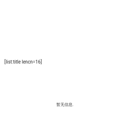
[list:title lencn=16]
暂无信息.