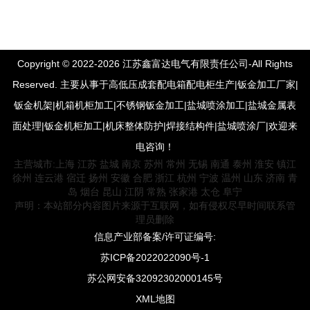
Copyright © 2022-2026 江苏鑫富达电气有限责任公司-All Rights
Reserved. 主要从事于高低压成套配电箱配电柜生产|钣金加工厂家|
钣金机架|机箱机柜加工|不锈钢钣金加工|盐城喷涂加工|盐城金属表
面处理|钣金机柜加工|机床整体防护|焊接结构件|盐城喷涂厂|欢迎来
电咨询！
主营城市:
上海
江苏
盐城
南京
苏州
常州
无锡
南通
泰州
淮安
镇江
徐州
连云港
宿迁
扬州
安徽
合肥
浙江
杭州
宁波
温州
山东
济南
青
岛
烟台
昆山
江阴
常熟
张家港
太仓
阜宁
声明：本站部分内容图片来源于互联网，如有侵权尽早时间联系管
理员删除
信息产业部备案/许可证编号:
苏ICP备2022022090号-1
苏公网安备32092302000145号
XML地图