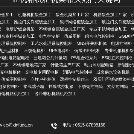
钣金加工
机箱机柜钣金加工
钣金机架加工厂家
机箱钣金加工厂家
金加工
推拉门文件柜钣金加工
银行网络柜钣金加工
玻拉门文件柜钣
家
电壁炉钣金机架
不锈钢金属钣金加工厂家
专业不锈钢钣金加工
组合资料柜钣金加工
电气控制柜
仿威图柜
组合电气控制柜
GGD电
处理系统控制柜
工艺水处理系统控制柜
MNS开关柜柜体
电源控制柜
S九折型材柜
不锈钢机柜
UPS电源柜
仿威图PS机柜
专业机箱机柜钣
钢配电箱配电柜
公建箱公共计量箱
PS组合柜系列
ES独立式控制柜
柜厂家
不锈钢暗地箱厂家
计量箱生产厂家
动力照明配电箱
新能源
充电桩柜体
充电桩专用配电柜
消防电气控制柜
成套供水设备机组
仿威图控制柜
立柱户外柜体
远程控制操作台
双层门不锈钢喷漆柜
C电脑控制柜
接线端子箱
挂墙式控制箱
不锈钢控制箱
支架控制箱
锈钢机箱机柜加工
各种非标机箱机柜加工
rvice@xinfuda.cn
电话 : 0515-87898168