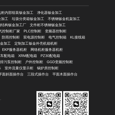
机柜内部组装钣金加工
净化器钣金加工
金加工
垃圾分类箱钣金加工
不锈钢钣金机架加工
钢结构钣金加工厂
文件柜不锈钢钣金加工
气控制柜厂家
PLC控制柜
变频器控制柜
防雨控制柜
双电源控制柜
电气控制箱
KL接线箱
金加工
定制加工钣金外壳机箱机柜
EKP服务器机柜
网络机柜服务器机柜
汽车配电箱
XRM配电箱
PZ30配电箱
排污泵控制柜
户外控制柜
GGD变频控制柜
体
室外流量仪显示柜
锅炉房控制柜
平面斜面操作台
三段式操作台
平面木面操作台