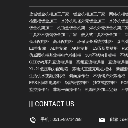
盐城钣金机柜加工厂家
钣金机柜加工厂家
网络机柜
检测柜钣金加工
水冷机毛坯外壳钣金加工
水冷机钣
钣金机架加工
机顶盒钣金机架
焊机外壳钣金机架厂
工具柜不锈钢钣金加工厂家
嵌入式工具柜钣金加工
低压配电柜
高压配电柜
环保设备系统控制柜
废气
EB控制箱
AE控制箱
AK控制柜
ES五折型材柜
P
仿威图机柜基业柜电气控制柜
304不锈钢非标柜
不锈
GZD(W)系列直流电源柜
高频直流电源柜
直流电源
XL-21低压动力配电箱
落地式直流充电桩柜体
新能源
生活供水变频控制柜
斜面操作台
不锈钢户外落地柜
EPS不间断电源柜
锅炉房控制柜
独立式控制柜
P
监控操作台
非标平面操作台
机箱机柜加工定做
不
CONTACT US
手机 : 0515-89714288
邮箱 :
se